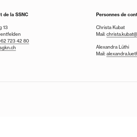
at de la SSNC
Personnes de con
 13
Christa Kubat
entfelden
Mail:
christa.kubat
)62 723 42 80
Alexandra Lüthi
sgkn.ch
Mail:
alexandra.lue