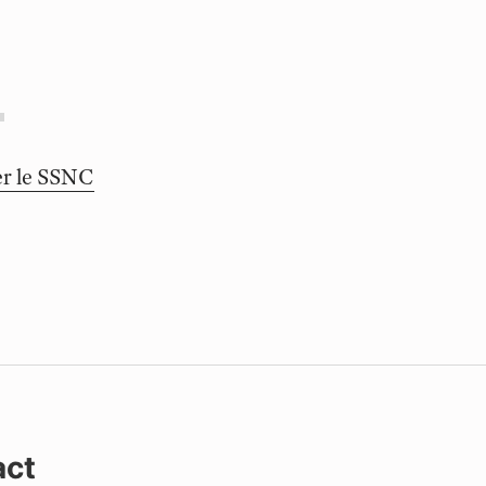
er le SSNC
act