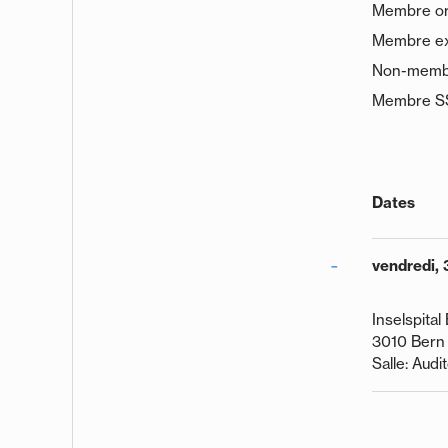
Membre or
Membre ex
Non-memb
Membre 
Dates
vendredi, 
Inselspital
3010 Bern
Salle: Audi