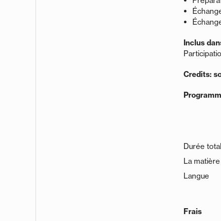
Prépara
Échanges
Échange
Inclus dan
Participati
Credits: 
Programme
Durée tota
La matière 
Langue
Frais